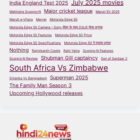
July 2025 movies
India England Test 2025
Major cricket league
Mahindra Scorpio‑N
Maruti EV 2025
Maruti e‑Vitara
Marvel
Motorola Edge 50
Motorola Edge 50 Camera – Sony सेंसर के साथ DSLR जैसा अनुभव
Motorola Edge 50 Features
Motorola Edge 50 Price
Motorola Edge 50 Specifications
Motorola Edge 50 ने मचाया धमाल
Nothing
Rajinikanth Coolie
Rath Yatra
Scorpio‑N Features
Shubman Gill captaincy
Scorpio‑N Review
Son of Sardaar 2
South Africa Vs Zimbabwe
Superman 2025
Srilanka Vs Bangladesh
The Family Man Season 3
Upcoming Hollywood releases