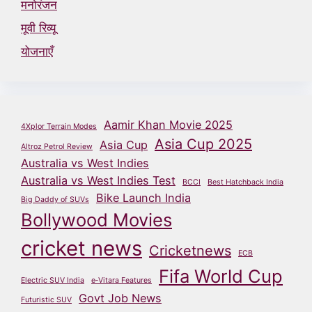
मनोरंजन
मूवी रिव्यू
योजनाएँ
Aamir Khan Movie 2025
4Xplor Terrain Modes
Asia Cup 2025
Asia Cup
Altroz Petrol Review
Australia vs West Indies
Australia vs West Indies Test
BCCI
Best Hatchback India
Bike Launch India
Big Daddy of SUVs
Bollywood Movies
cricket news
Cricketnews
ECB
Fifa World Cup
Electric SUV India
e‑Vitara Features
Govt Job News
Futuristic SUV