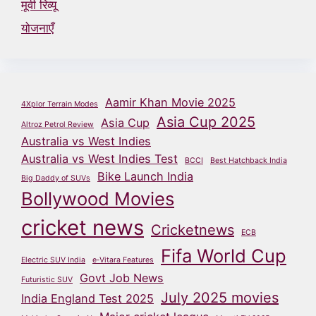
मूवी रिव्यू
योजनाएँ
Aamir Khan Movie 2025
4Xplor Terrain Modes
Asia Cup 2025
Asia Cup
Altroz Petrol Review
Australia vs West Indies
Australia vs West Indies Test
BCCI
Best Hatchback India
Bike Launch India
Big Daddy of SUVs
Bollywood Movies
cricket news
Cricketnews
ECB
Fifa World Cup
Electric SUV India
e‑Vitara Features
Govt Job News
Futuristic SUV
July 2025 movies
India England Test 2025