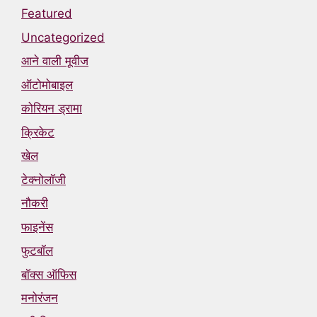
Featured
Uncategorized
आने वाली मूवीज
ऑटोमोबाइल
कोरियन ड्रामा
क्रिकेट
खेल
टेक्नोलॉजी
नौकरी
फाइनेंस
फुटबॉल
बॉक्स ऑफिस
मनोरंजन