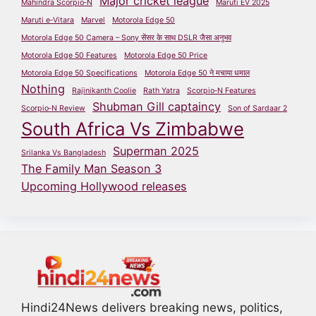
Major cricket league
Mahindra Scorpio‑N
Maruti EV 2025
Maruti e‑Vitara
Marvel
Motorola Edge 50
Motorola Edge 50 Camera – Sony सेंसर के साथ DSLR जैसा अनुभव
Motorola Edge 50 Features
Motorola Edge 50 Price
Motorola Edge 50 Specifications
Motorola Edge 50 ने मचाया धमाल
Nothing
Rajinikanth Coolie
Rath Yatra
Scorpio‑N Features
Shubman Gill captaincy
Scorpio‑N Review
Son of Sardaar 2
South Africa Vs Zimbabwe
Superman 2025
Srilanka Vs Bangladesh
The Family Man Season 3
Upcoming Hollywood releases
Hindi24News delivers breaking news, politics,