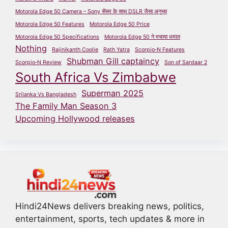
Motorola Edge 50 Camera – Sony सेंसर के साथ DSLR जैसा अनुभव
Motorola Edge 50 Features
Motorola Edge 50 Price
Motorola Edge 50 Specifications
Motorola Edge 50 ने मचाया धमाल
Nothing
Rajinikanth Coolie
Rath Yatra
Scorpio‑N Features
Shubman Gill captaincy
Scorpio‑N Review
Son of Sardaar 2
South Africa Vs Zimbabwe
Superman 2025
Srilanka Vs Bangladesh
The Family Man Season 3
Upcoming Hollywood releases
Hindi24News delivers breaking news, politics,
entertainment, sports, tech updates & more in