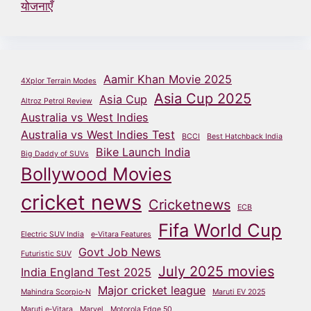
योजनाएँ
Aamir Khan Movie 2025
4Xplor Terrain Modes
Asia Cup 2025
Asia Cup
Altroz Petrol Review
Australia vs West Indies
Australia vs West Indies Test
BCCI
Best Hatchback India
Bike Launch India
Big Daddy of SUVs
Bollywood Movies
cricket news
Cricketnews
ECB
Fifa World Cup
Electric SUV India
e‑Vitara Features
Govt Job News
Futuristic SUV
July 2025 movies
India England Test 2025
Major cricket league
Mahindra Scorpio‑N
Maruti EV 2025
Maruti e‑Vitara
Marvel
Motorola Edge 50