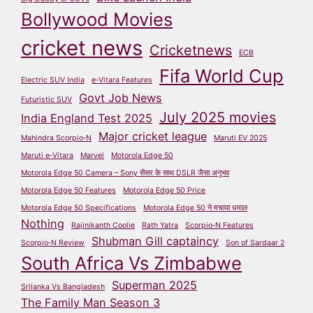
Bollywood Movies
cricket news
Cricketnews
ECB
Fifa World Cup
Electric SUV India
e‑Vitara Features
Govt Job News
Futuristic SUV
July 2025 movies
India England Test 2025
Major cricket league
Mahindra Scorpio‑N
Maruti EV 2025
Maruti e‑Vitara
Marvel
Motorola Edge 50
Motorola Edge 50 Camera – Sony सेंसर के साथ DSLR जैसा अनुभव
Motorola Edge 50 Features
Motorola Edge 50 Price
Motorola Edge 50 Specifications
Motorola Edge 50 ने मचाया धमाल
Nothing
Rajinikanth Coolie
Rath Yatra
Scorpio‑N Features
Shubman Gill captaincy
Scorpio‑N Review
Son of Sardaar 2
South Africa Vs Zimbabwe
Superman 2025
Srilanka Vs Bangladesh
The Family Man Season 3