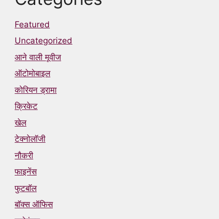
Featured
Uncategorized
आने वाली मूवीज
ऑटोमोबाइल
कोरियन ड्रामा
क्रिकेट
खेल
टेक्नोलॉजी
नौकरी
फाइनेंस
फुटबॉल
बॉक्स ऑफिस