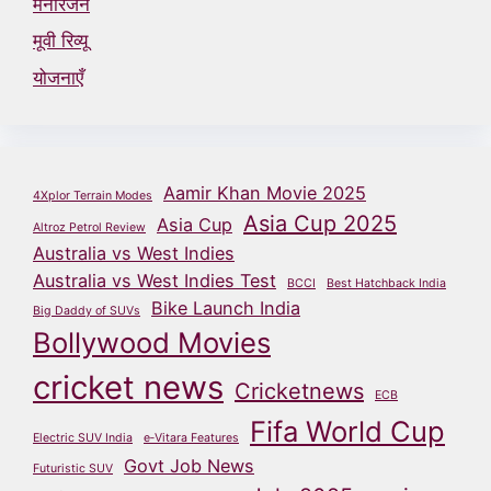
मनोरंजन
मूवी रिव्यू
योजनाएँ
Aamir Khan Movie 2025
4Xplor Terrain Modes
Asia Cup 2025
Asia Cup
Altroz Petrol Review
Australia vs West Indies
Australia vs West Indies Test
BCCI
Best Hatchback India
Bike Launch India
Big Daddy of SUVs
Bollywood Movies
cricket news
Cricketnews
ECB
Fifa World Cup
Electric SUV India
e‑Vitara Features
Govt Job News
Futuristic SUV