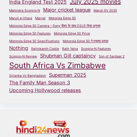
July 2025 movies
India England Test 2025
Major cricket league
Mahindra Scorpio‑N
Maruti EV 2025
Maruti e‑Vitara
Marvel
Motorola Edge 50
Motorola Edge 50 Camera – Sony सेंसर के साथ DSLR जैसा अनुभव
Motorola Edge 50 Features
Motorola Edge 50 Price
Motorola Edge 50 Specifications
Motorola Edge 50 ने मचाया धमाल
Nothing
Rajinikanth Coolie
Rath Yatra
Scorpio‑N Features
Shubman Gill captaincy
Scorpio‑N Review
Son of Sardaar 2
South Africa Vs Zimbabwe
Superman 2025
Srilanka Vs Bangladesh
The Family Man Season 3
Upcoming Hollywood releases