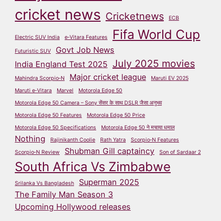
cricket news
Cricketnews
ECB
Fifa World Cup
Electric SUV India
e‑Vitara Features
Govt Job News
Futuristic SUV
July 2025 movies
India England Test 2025
Major cricket league
Mahindra Scorpio‑N
Maruti EV 2025
Maruti e‑Vitara
Marvel
Motorola Edge 50
Motorola Edge 50 Camera – Sony सेंसर के साथ DSLR जैसा अनुभव
Motorola Edge 50 Features
Motorola Edge 50 Price
Motorola Edge 50 Specifications
Motorola Edge 50 ने मचाया धमाल
Nothing
Rajinikanth Coolie
Rath Yatra
Scorpio‑N Features
Shubman Gill captaincy
Scorpio‑N Review
Son of Sardaar 2
South Africa Vs Zimbabwe
Superman 2025
Srilanka Vs Bangladesh
The Family Man Season 3
Upcoming Hollywood releases