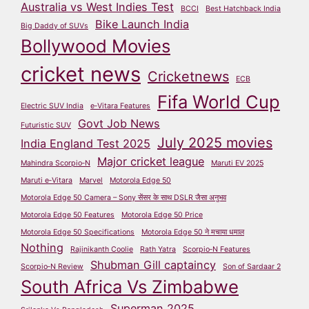
Australia vs West Indies Test
BCCI
Best Hatchback India
Bike Launch India
Big Daddy of SUVs
Bollywood Movies
cricket news
Cricketnews
ECB
Fifa World Cup
Electric SUV India
e‑Vitara Features
Govt Job News
Futuristic SUV
July 2025 movies
India England Test 2025
Major cricket league
Mahindra Scorpio‑N
Maruti EV 2025
Maruti e‑Vitara
Marvel
Motorola Edge 50
Motorola Edge 50 Camera – Sony सेंसर के साथ DSLR जैसा अनुभव
Motorola Edge 50 Features
Motorola Edge 50 Price
Motorola Edge 50 Specifications
Motorola Edge 50 ने मचाया धमाल
Nothing
Rajinikanth Coolie
Rath Yatra
Scorpio‑N Features
Shubman Gill captaincy
Scorpio‑N Review
Son of Sardaar 2
South Africa Vs Zimbabwe
Superman 2025