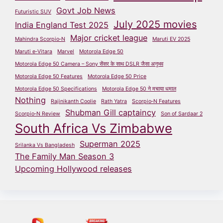
Govt Job News
Futuristic SUV
July 2025 movies
India England Test 2025
Major cricket league
Mahindra Scorpio‑N
Maruti EV 2025
Maruti e‑Vitara
Marvel
Motorola Edge 50
Motorola Edge 50 Camera – Sony सेंसर के साथ DSLR जैसा अनुभव
Motorola Edge 50 Features
Motorola Edge 50 Price
Motorola Edge 50 Specifications
Motorola Edge 50 ने मचाया धमाल
Nothing
Rajinikanth Coolie
Rath Yatra
Scorpio‑N Features
Shubman Gill captaincy
Scorpio‑N Review
Son of Sardaar 2
South Africa Vs Zimbabwe
Superman 2025
Srilanka Vs Bangladesh
The Family Man Season 3
Upcoming Hollywood releases