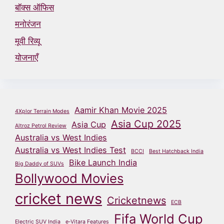
बॉक्स ऑफिस
मनोरंजन
मूवी रिव्यू
योजनाएँ
Aamir Khan Movie 2025
4Xplor Terrain Modes
Asia Cup 2025
Asia Cup
Altroz Petrol Review
Australia vs West Indies
Australia vs West Indies Test
BCCI
Best Hatchback India
Bike Launch India
Big Daddy of SUVs
Bollywood Movies
cricket news
Cricketnews
ECB
Fifa World Cup
Electric SUV India
e‑Vitara Features