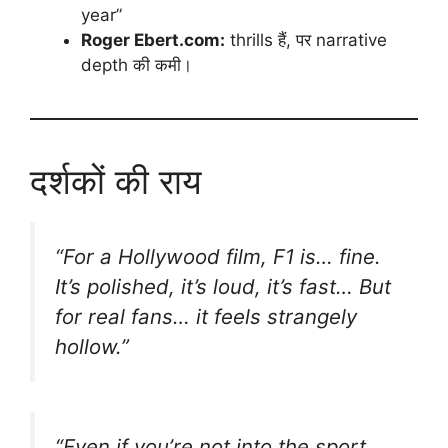
year”
Roger Ebert.com:
thrills हैं, पर narrative
depth की कमी।
दर्शकों की राय
“For a Hollywood film, F1 is… fine.
It’s polished, it’s loud, it’s fast… But
for real fans… it feels strangely
hollow.”
“Even if you’re not into the sport…