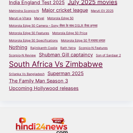
July 2025 movies
India England Test 2025
Major cricket league
Mahindra Scorpio‑N
Maruti EV 2025
Maruti e‑Vitara
Marvel
Motorola Edge 50
Motorola Edge 50 Camera – Sony सेंसर के साथ DSLR जैसा अनुभव
Motorola Edge 50 Features
Motorola Edge 50 Price
Motorola Edge 50 Specifications
Motorola Edge 50 ने मचाया धमाल
Nothing
Rajinikanth Coolie
Rath Yatra
Scorpio‑N Features
Shubman Gill captaincy
Scorpio‑N Review
Son of Sardaar 2
South Africa Vs Zimbabwe
Superman 2025
Srilanka Vs Bangladesh
The Family Man Season 3
Upcoming Hollywood releases