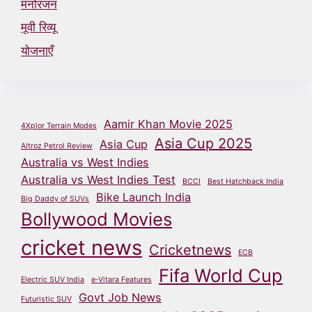
मनोरंजन
मूवी रिव्यू
योजनाएँ
Aamir Khan Movie 2025
4Xplor Terrain Modes
Asia Cup 2025
Asia Cup
Altroz Petrol Review
Australia vs West Indies
Australia vs West Indies Test
BCCI
Best Hatchback India
Bike Launch India
Big Daddy of SUVs
Bollywood Movies
cricket news
Cricketnews
ECB
Fifa World Cup
Electric SUV India
e‑Vitara Features
Govt Job News
Futuristic SUV