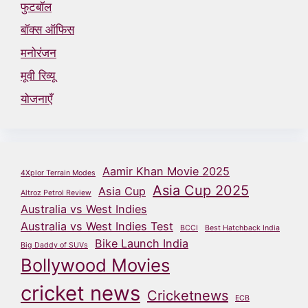
फुटबॉल
बॉक्स ऑफिस
मनोरंजन
मूवी रिव्यू
योजनाएँ
Aamir Khan Movie 2025
4Xplor Terrain Modes
Asia Cup 2025
Asia Cup
Altroz Petrol Review
Australia vs West Indies
Australia vs West Indies Test
BCCI
Best Hatchback India
Bike Launch India
Big Daddy of SUVs
Bollywood Movies
cricket news
Cricketnews
ECB