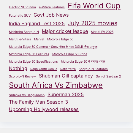
Fifa World Cup
Electric SUV India
e‑Vitara Features
Govt Job News
Futuristic SUV
July 2025 movies
India England Test 2025
Major cricket league
Mahindra Scorpio‑N
Maruti EV 2025
Maruti e‑Vitara
Marvel
Motorola Edge 50
Motorola Edge 50 Camera – Sony सेंसर के साथ DSLR जैसा अनुभव
Motorola Edge 50 Features
Motorola Edge 50 Price
Motorola Edge 50 Specifications
Motorola Edge 50 ने मचाया धमाल
Nothing
Rajinikanth Coolie
Rath Yatra
Scorpio‑N Features
Shubman Gill captaincy
Scorpio‑N Review
Son of Sardaar 2
South Africa Vs Zimbabwe
Superman 2025
Srilanka Vs Bangladesh
The Family Man Season 3
Upcoming Hollywood releases