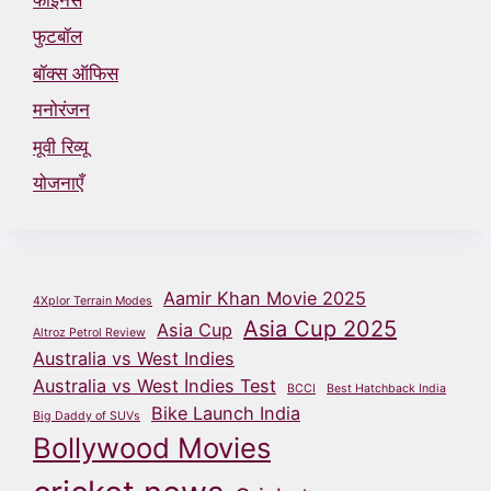
फुटबॉल
बॉक्स ऑफिस
मनोरंजन
मूवी रिव्यू
योजनाएँ
Aamir Khan Movie 2025
4Xplor Terrain Modes
Asia Cup 2025
Asia Cup
Altroz Petrol Review
Australia vs West Indies
Australia vs West Indies Test
BCCI
Best Hatchback India
Bike Launch India
Big Daddy of SUVs
Bollywood Movies