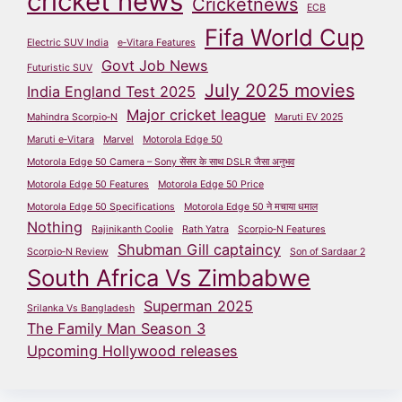
cricket news
Cricketnews
ECB
Fifa World Cup
Electric SUV India
e‑Vitara Features
Govt Job News
Futuristic SUV
July 2025 movies
India England Test 2025
Major cricket league
Mahindra Scorpio‑N
Maruti EV 2025
Maruti e‑Vitara
Marvel
Motorola Edge 50
Motorola Edge 50 Camera – Sony सेंसर के साथ DSLR जैसा अनुभव
Motorola Edge 50 Features
Motorola Edge 50 Price
Motorola Edge 50 Specifications
Motorola Edge 50 ने मचाया धमाल
Nothing
Rajinikanth Coolie
Rath Yatra
Scorpio‑N Features
Shubman Gill captaincy
Scorpio‑N Review
Son of Sardaar 2
South Africa Vs Zimbabwe
Superman 2025
Srilanka Vs Bangladesh
The Family Man Season 3
Upcoming Hollywood releases