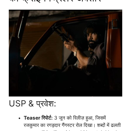
USP & प्रवेश:
Teaser रिपोर्ट:
3 जून को रिलीज़ हुआ, जिसमें
रजकुमार का रगड़दार गैंगस्टर रोल दिखा। शब्दों में ढलती