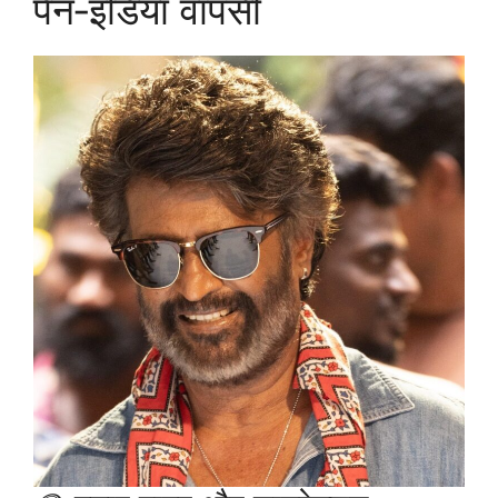
पैन‑इंडिया वापसी