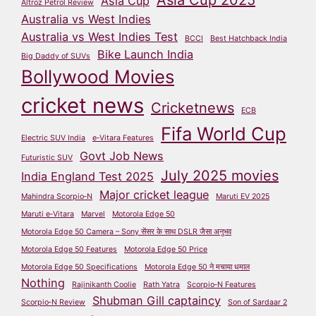
Asia Cup
Altroz Petrol Review
Australia vs West Indies
Australia vs West Indies Test
BCCI
Best Hatchback India
Bike Launch India
Big Daddy of SUVs
Bollywood Movies
cricket news
Cricketnews
ECB
Fifa World Cup
Electric SUV India
e‑Vitara Features
Govt Job News
Futuristic SUV
July 2025 movies
India England Test 2025
Major cricket league
Mahindra Scorpio‑N
Maruti EV 2025
Maruti e‑Vitara
Marvel
Motorola Edge 50
Motorola Edge 50 Camera – Sony सेंसर के साथ DSLR जैसा अनुभव
Motorola Edge 50 Features
Motorola Edge 50 Price
Motorola Edge 50 Specifications
Motorola Edge 50 ने मचाया धमाल
Nothing
Rajinikanth Coolie
Rath Yatra
Scorpio‑N Features
Shubman Gill captaincy
Scorpio‑N Review
Son of Sardaar 2