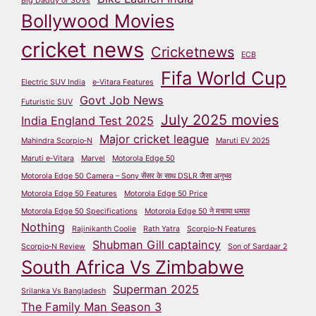
Big Daddy of SUVs
Bollywood Movies
cricket news
Cricketnews
ECB
Fifa World Cup
Electric SUV India
e‑Vitara Features
Govt Job News
Futuristic SUV
July 2025 movies
India England Test 2025
Major cricket league
Mahindra Scorpio‑N
Maruti EV 2025
Maruti e‑Vitara
Marvel
Motorola Edge 50
Motorola Edge 50 Camera – Sony सेंसर के साथ DSLR जैसा अनुभव
Motorola Edge 50 Features
Motorola Edge 50 Price
Motorola Edge 50 Specifications
Motorola Edge 50 ने मचाया धमाल
Nothing
Rajinikanth Coolie
Rath Yatra
Scorpio‑N Features
Shubman Gill captaincy
Scorpio‑N Review
Son of Sardaar 2
South Africa Vs Zimbabwe
Superman 2025
Srilanka Vs Bangladesh
The Family Man Season 3