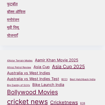
फुटबॉल
बॉक्स ऑफिस
मनोरंजन
मूवी रिव्यू
योजनाएँ
Aamir Khan Movie 2025
4Xplor Terrain Modes
Asia Cup 2025
Asia Cup
Altroz Petrol Review
Australia vs West Indies
Australia vs West Indies Test
BCCI
Best Hatchback India
Bike Launch India
Big Daddy of SUVs
Bollywood Movies
cricket news
Cricketnews
ECB