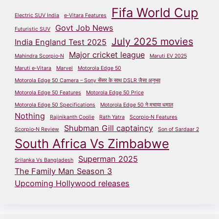
Fifa World Cup
Electric SUV India
e‑Vitara Features
Govt Job News
Futuristic SUV
July 2025 movies
India England Test 2025
Major cricket league
Mahindra Scorpio‑N
Maruti EV 2025
Maruti e‑Vitara
Marvel
Motorola Edge 50
Motorola Edge 50 Camera – Sony सेंसर के साथ DSLR जैसा अनुभव
Motorola Edge 50 Features
Motorola Edge 50 Price
Motorola Edge 50 Specifications
Motorola Edge 50 ने मचाया धमाल
Nothing
Rajinikanth Coolie
Rath Yatra
Scorpio‑N Features
Shubman Gill captaincy
Scorpio‑N Review
Son of Sardaar 2
South Africa Vs Zimbabwe
Superman 2025
Srilanka Vs Bangladesh
The Family Man Season 3
Upcoming Hollywood releases