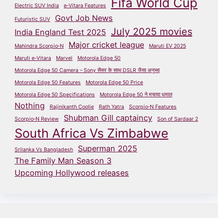
Fifa World Cup
Electric SUV India
e‑Vitara Features
Govt Job News
Futuristic SUV
July 2025 movies
India England Test 2025
Major cricket league
Mahindra Scorpio‑N
Maruti EV 2025
Maruti e‑Vitara
Marvel
Motorola Edge 50
Motorola Edge 50 Camera – Sony सेंसर के साथ DSLR जैसा अनुभव
Motorola Edge 50 Features
Motorola Edge 50 Price
Motorola Edge 50 Specifications
Motorola Edge 50 ने मचाया धमाल
Nothing
Rajinikanth Coolie
Rath Yatra
Scorpio‑N Features
Shubman Gill captaincy
Scorpio‑N Review
Son of Sardaar 2
South Africa Vs Zimbabwe
Superman 2025
Srilanka Vs Bangladesh
The Family Man Season 3
Upcoming Hollywood releases