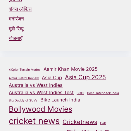
बॉक्स ऑफिस
मनोरंजन
मूवी रिव्यू
योजनाएँ
Aamir Khan Movie 2025
4Xplor Terrain Modes
Asia Cup 2025
Asia Cup
Altroz Petrol Review
Australia vs West Indies
Australia vs West Indies Test
BCCI
Best Hatchback India
Bike Launch India
Big Daddy of SUVs
Bollywood Movies
cricket news
Cricketnews
ECB