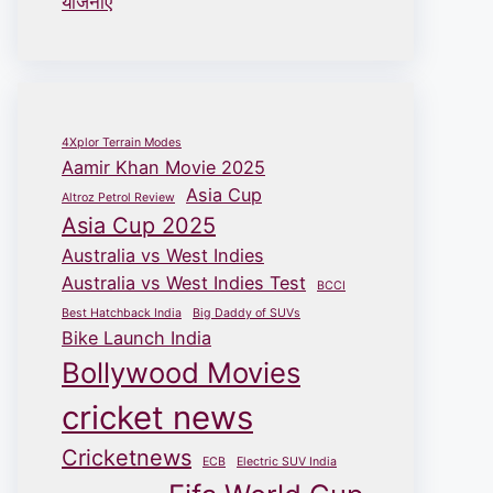
योजनाएँ
4Xplor Terrain Modes
Aamir Khan Movie 2025
Asia Cup
Altroz Petrol Review
Asia Cup 2025
Australia vs West Indies
Australia vs West Indies Test
BCCI
Best Hatchback India
Big Daddy of SUVs
Bike Launch India
Bollywood Movies
cricket news
Cricketnews
ECB
Electric SUV India