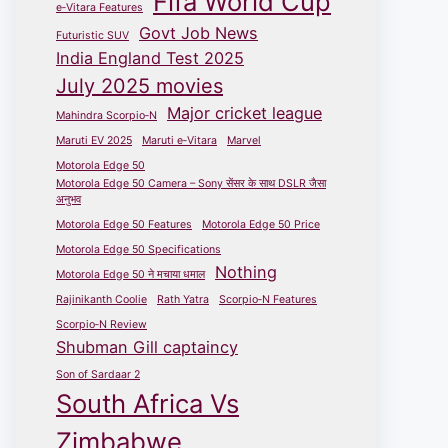
Fifa World Cup
e‑Vitara Features
Govt Job News
Futuristic SUV
India England Test 2025
July 2025 movies
Major cricket league
Mahindra Scorpio‑N
Maruti EV 2025
Maruti e‑Vitara
Marvel
Motorola Edge 50
Motorola Edge 50 Camera – Sony सेंसर के साथ DSLR जैसा
अनुभव
Motorola Edge 50 Features
Motorola Edge 50 Price
Motorola Edge 50 Specifications
Nothing
Motorola Edge 50 ने मचाया धमाल
Rajinikanth Coolie
Rath Yatra
Scorpio‑N Features
Scorpio‑N Review
Shubman Gill captaincy
Son of Sardaar 2
South Africa Vs
Zimbabwe