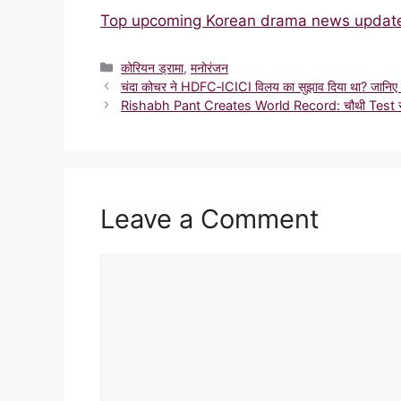
Top upcoming Korean drama news updat
Categories
कोरियन ड्रामा
,
मनोरंजन
चंदा कोचर ने HDFC‑ICICI विलय का सुझाव दिया था? जानिए दी
Rishabh Pant Creates World Record: चौथी Test सेंचुरी
Leave a Comment
Comment