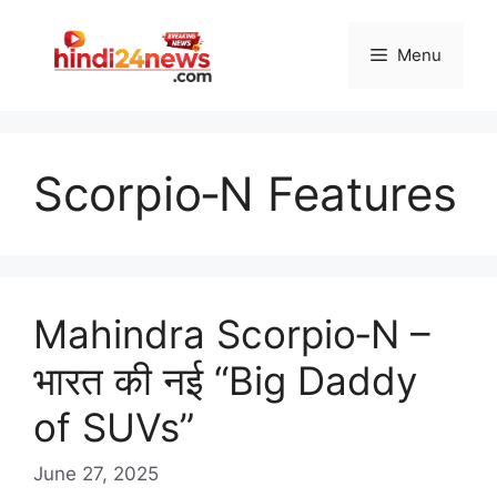
Skip
to
Menu
content
Scorpio‑N Features
Mahindra Scorpio‑N –
भारत की नई “Big Daddy
of SUVs”
June 27, 2025