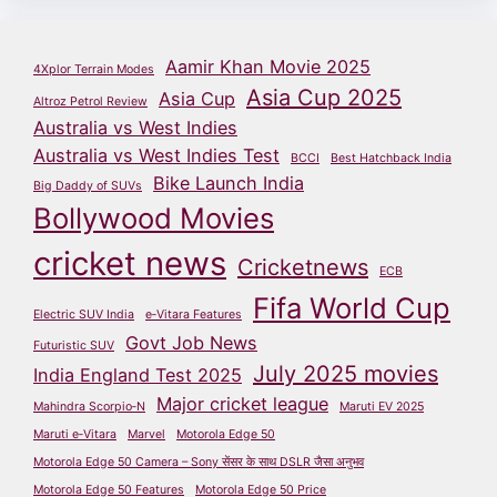
Aamir Khan Movie 2025
4Xplor Terrain Modes
Asia Cup 2025
Asia Cup
Altroz Petrol Review
Australia vs West Indies
Australia vs West Indies Test
BCCI
Best Hatchback India
Bike Launch India
Big Daddy of SUVs
Bollywood Movies
cricket news
Cricketnews
ECB
Fifa World Cup
Electric SUV India
e‑Vitara Features
Govt Job News
Futuristic SUV
July 2025 movies
India England Test 2025
Major cricket league
Mahindra Scorpio‑N
Maruti EV 2025
Maruti e‑Vitara
Marvel
Motorola Edge 50
Motorola Edge 50 Camera – Sony सेंसर के साथ DSLR जैसा अनुभव
Motorola Edge 50 Features
Motorola Edge 50 Price