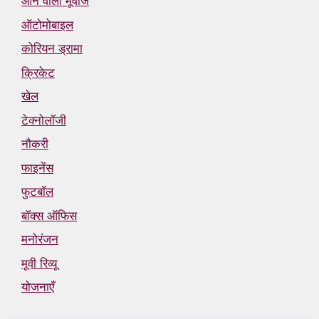
आने वाली मूवीज
ऑटोमोबाइल
कोरियन ड्रामा
क्रिकेट
खेल
टेक्नोलॉजी
नौकरी
फाइनेंस
फुटबॉल
बॉक्स ऑफिस
मनोरंजन
मूवी रिव्यू
योजनाएँ