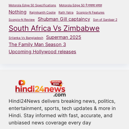
Motorola Edge 50 Specifications
Motorola Edge 50 ने मचाया धमाल
Nothing
Rajinikanth Coolie
Rath Yatra
Scorpio‑N Features
Shubman Gill captaincy
Scorpio‑N Review
Son of Sardaar 2
South Africa Vs Zimbabwe
Superman 2025
Srilanka Vs Bangladesh
The Family Man Season 3
Upcoming Hollywood releases
Hindi24News delivers breaking news, politics,
entertainment, sports, tech updates & more in
Hindi. Stay informed with fast, accurate, and
unbiased news coverage every day