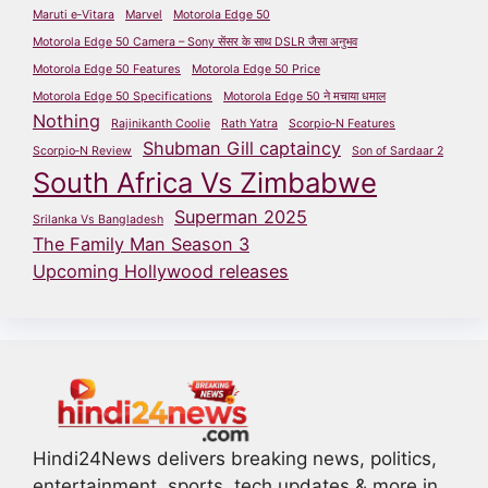
Maruti e‑Vitara
Marvel
Motorola Edge 50
Motorola Edge 50 Camera – Sony सेंसर के साथ DSLR जैसा अनुभव
Motorola Edge 50 Features
Motorola Edge 50 Price
Motorola Edge 50 Specifications
Motorola Edge 50 ने मचाया धमाल
Nothing
Rajinikanth Coolie
Rath Yatra
Scorpio‑N Features
Shubman Gill captaincy
Scorpio‑N Review
Son of Sardaar 2
South Africa Vs Zimbabwe
Superman 2025
Srilanka Vs Bangladesh
The Family Man Season 3
Upcoming Hollywood releases
Hindi24News delivers breaking news, politics,
entertainment, sports, tech updates & more in