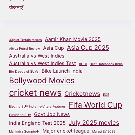
योजनाएँ
Aamir Khan Movie 2025
4Xplor Terrain Modes
Asia Cup 2025
Asia Cup
Altroz Petrol Review
Australia vs West Indies
Australia vs West Indies Test
BCCI
Best Hatchback India
Bike Launch India
Big Daddy of SUVs
Bollywood Movies
cricket news
Cricketnews
ECB
Fifa World Cup
Electric SUV India
e‑Vitara Features
Govt Job News
Futuristic SUV
July 2025 movies
India England Test 2025
Major cricket league
Mahindra Scorpio‑N
Maruti EV 2025