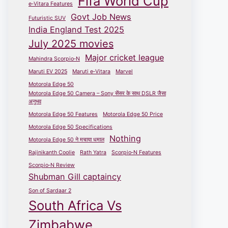
Fifa World Cup
e‑Vitara Features
Govt Job News
Futuristic SUV
India England Test 2025
July 2025 movies
Major cricket league
Mahindra Scorpio‑N
Maruti EV 2025
Maruti e‑Vitara
Marvel
Motorola Edge 50
Motorola Edge 50 Camera – Sony सेंसर के साथ DSLR जैसा
अनुभव
Motorola Edge 50 Features
Motorola Edge 50 Price
Motorola Edge 50 Specifications
Nothing
Motorola Edge 50 ने मचाया धमाल
Rajinikanth Coolie
Rath Yatra
Scorpio‑N Features
Scorpio‑N Review
Shubman Gill captaincy
Son of Sardaar 2
South Africa Vs
Zimbabwe