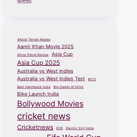
योजनाएँ
4Xplor Terrain Modes
Aamir Khan Movie 2025
Asia Cup
Altroz Petrol Review
Asia Cup 2025
Australia vs West Indies
Australia vs West Indies Test
BCCI
Best Hatchback India
Big Daddy of SUVs
Bike Launch India
Bollywood Movies
cricket news
Cricketnews
ECB
Electric SUV India