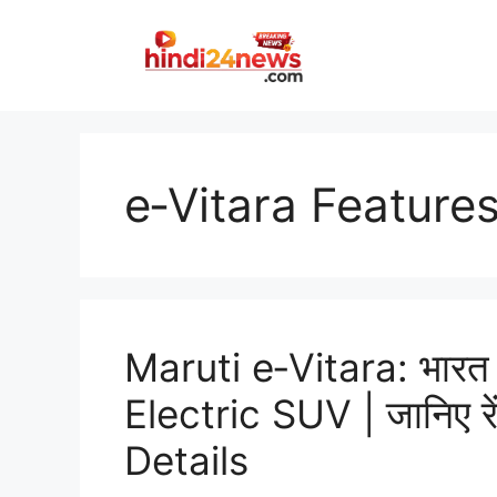
Skip
to
content
e‑Vitara Feature
Maruti e‑Vitara: भारत
Electric SUV | जानिए र
Details